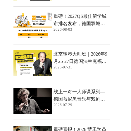
授Prof. Susanne Achilles来
华授课！
重磅！2027QS最佳留学城
市排名发布，德国双城强
2026-08-03
势跻身全球TOP10！
北京钢琴大师班｜2026年9
月25-27日德国法兰克福音
2026-07-31
乐与表演艺术学院钢琴系
主任奥利弗·柯恩Prof.Oliver
Kern来华授课！
线上一对一大师课系列—
德国慕尼黑音乐与戏剧学
2026-07-29
院【指挥教授】马库斯・
博施Prof. Marcus Bosch
重磅喜报！2026 慧禾学员