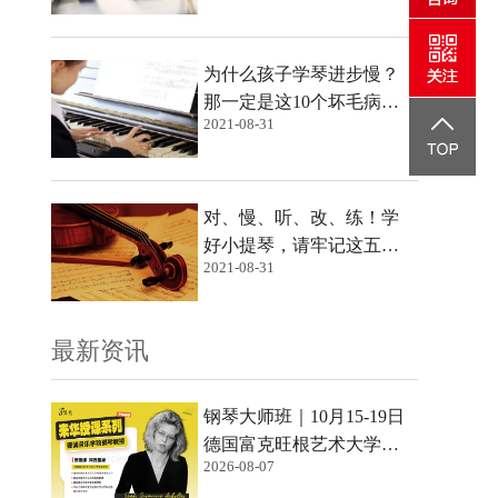
为什么孩子学琴进步慢？
那一定是这10个坏毛病还
2021-08-31
没改！
对、慢、听、改、练！学
好小提琴，请牢记这五字
2021-08-31
口诀！
最新资讯
钢琴大师班｜10月15-19日
德国富克旺根艺术大学钢
2026-08-07
琴教授-苏珊娜·阿西里斯教