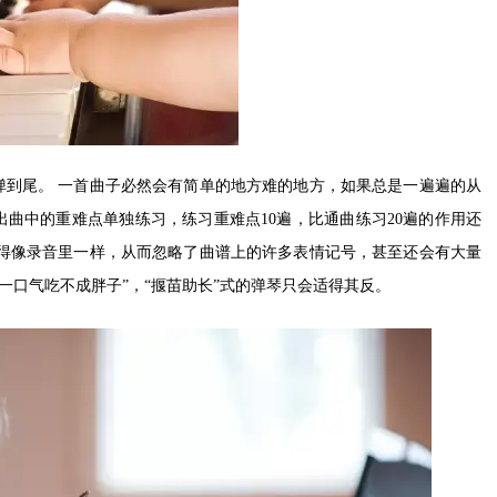
弹到尾。 一首曲子必然会有简单的地方难的地方，如果总是一遍遍的从
曲中的重难点单独练习，练习重难点10遍，比通曲练习20遍的作用还
得像录音里一样，从而忽略了曲谱上的许多表情记号，甚至还会有大量
一口气吃不成胖子”，“揠苗助长”式的弹琴只会适得其反。