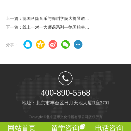
上一篇：德国科隆音乐与舞蹈学院大提琴教授
汉斯·克里斯蒂安 史威克
下一篇：线上一对一大师课系列—德国柏林汉
斯艾斯勒音乐学院【大提琴】教授克劳迪奥·博
尔克斯Claudio Bohórquez
分享：
400-890-5568
地址：北京市丰台区日月天地大厦B座2701
Copyright ©北京慧禾文化传播有限公司版权所有
网站首页
留学咨询
电话咨询