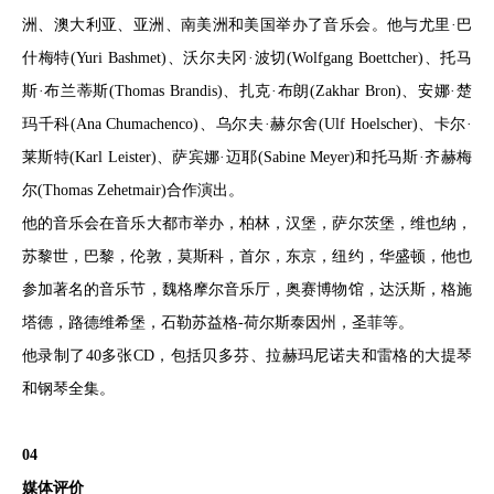
洲、澳大利亚、亚洲、南美洲和美国举办了音乐会。他与尤里·巴
什梅特(Yuri Bashmet)、沃尔夫冈·波切(Wolfgang Boettcher)、托马
斯·布兰蒂斯(Thomas Brandis)、扎克·布朗(Zakhar Bron)、安娜·楚
玛千科(Ana Chumachenco)、乌尔夫·赫尔舍(Ulf Hoelscher)、卡尔·
莱斯特(Karl Leister)、萨宾娜·迈耶(Sabine Meyer)和托马斯·齐赫梅
尔(Thomas Zehetmair)合作演出。
他的音乐会在音乐大都市举办，柏林，汉堡，萨尔茨堡，维也纳，
苏黎世，巴黎，伦敦，莫斯科，首尔，东京，纽约，华盛顿，他也
参加著名的音乐节，魏格摩尔音乐厅，奥赛博物馆，达沃斯，格施
塔德，路德维希堡，石勒苏益格-荷尔斯泰因州，圣菲等。
他录制了40多张CD，包括贝多芬、拉赫玛尼诺夫和雷格的大提琴
和钢琴全集。
04
媒体评价