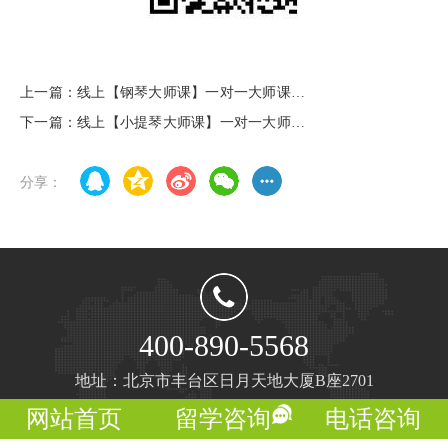
上一篇：线上【钢琴大师课】一对一大师课系
列——德国法兰克福音乐学院奥利弗·克恩
下一篇：线上【小提琴大师课】一对一大师课
（Oliver Kern）钢琴系主任
系列——德国罗斯托克音乐与戏剧学院乌尔丽
克·巴尔斯(Ulrike Bals)教授
分享：
400-890-5568
地址：北京市丰台区日月天地大厦B座2701
网站首页
留学咨询
电话咨询
Copyright ©北京慧禾文化传播有限公司版权所有