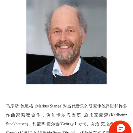
马库斯·施坦格 (Markus Stange)对当代音乐的研究使他得以和许多
作曲家紧密合作，例如卡尔海因茨·施托克豪森(Karlheinz
Stockhausen)、利盖蒂·捷尔吉(György Ligeti)、乔治·克拉姆(George
Crumb)和彼得·厄特沃什(Peter Eötvös)，此外还有许多年轻一代的