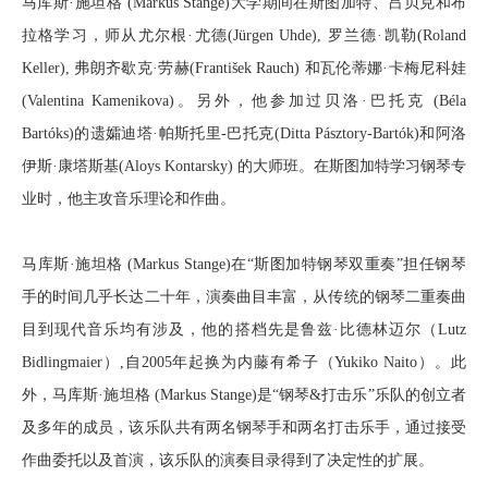
马库斯·施坦格 (Markus Stange)大学期间在斯图加特、吕贝克和布
拉格学习，师从尤尔根·尤德(Jürgen Uhde), 罗兰德·凯勒(Roland
Keller), 弗朗齐歇克·劳赫(František Rauch) 和瓦伦蒂娜·卡梅尼科娃
(Valentina Kamenikova)。另外，他参加过贝洛·巴托克 (Béla
Bartóks)的遗孀迪塔·帕斯托里-巴托克(Ditta Pásztory-Bartók)和阿洛
伊斯·康塔斯基(Aloys Kontarsky) 的大师班。在斯图加特学习钢琴专
业时，他主攻音乐理论和作曲。
马库斯·施坦格 (Markus Stange)在
“斯图加特钢琴双重奏”担任钢琴
手的时间几乎长达二十年，演奏曲目丰富，从传统的钢琴二重奏曲
目到现代音乐均有涉及
，他的搭档先是鲁兹·比德林迈尔（Lutz
Bidlingmaier）,自2005年起换为内藤有希子（Yukiko Naito）。此
外，马库斯·施坦格 (Markus Stange)是“钢琴&打击乐”乐队的创立者
及多年的成员，该乐队共有两名钢琴手和两名打击乐手，通过接受
作曲委托以及首演，该乐队的演奏目录得到了决定性的扩展。