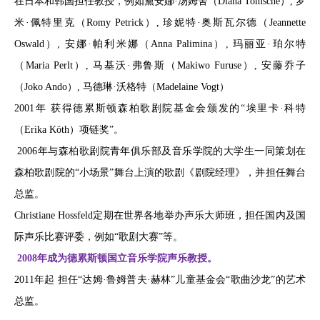
在日本和韩国担任教授，例如黛安娜·汤姆舍（Diana Tomsche）, 罗
米·佩特里克（Romy Petrick）, 珍妮特·奥斯瓦尔德（Jeannette
Oswald）, 安娜·帕利米娜（Anna Palimina）, 玛丽亚·珀尔特
（Maria Perlt）, 马基沃·弗鲁斯（Makiwo Furuse）, 安藤乔子
（Joko Ando）, 马德琳·沃格特（Madelaine Vogt）
2001年 获得德累斯顿森柏歌剧院基金会颁发的“埃里卡·科特
（Erika Köth）项链奖”。
2006年与森柏歌剧院青年俱乐部及音乐学院的大学生一同策划在
森柏歌剧院的“小场景”舞台上演的歌剧《剧院经理》，并担任舞台
总监。
Christiane Hossfeld定期在世界各地举办声乐大师班，担任国内及国
际声乐比赛评委，例如“歌剧大赛”等。
2008年成为德累斯顿国立音乐学院声乐教授。
2011年起 担任“达姆·鲁姆普夫·赫林”儿童基金会“歌曲沙龙”的艺术
总监。