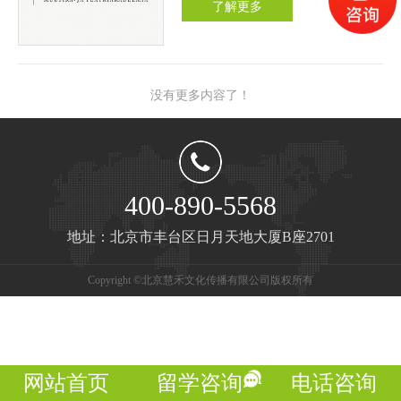
了解更多
乐学院。在此之前，大多数的爱沙尼
亚音乐人才是在前苏联圣彼德斯堡、
德国德勒斯登、柏林等音乐学院接受
没有更多内容了！
教育，所以爱沙尼亚的音乐风格在受
俄罗斯和德国影响下而独树一帜，当
今爱沙尼亚大部分的音乐人士，都曾
经在此学习。 学院毕业生中有著名
400-890-5568
的作曲家Arvo Part、Erkki-sven 、
地址：北京市丰台区日月天地大厦B座2701
Tvvr，著名钢琴家Kalle Randalu,指挥
家Eri Klas和Tonu Kaljuste。国立爱沙
Copyright ©北京慧禾文化传播有限公司版权所有
尼亚音乐学院在继承传统古典音乐的
路线上不断发展，以最正统的欧洲皇
家音乐为标准，设置培训课程，把学
生领进最高贵、典雅的音乐艺术殿
网站首页
留学咨询
电话咨询
堂。学院共分12个专业，30个班，其