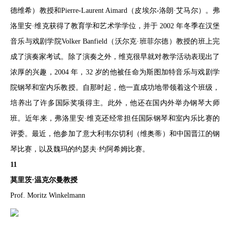
德维希）教授和Pierre-Laurent Aimard（皮埃尔-洛朗·艾马尔）。弗
洛里安·维克获得了教育学和艺术学学位，并于 2002 年冬季在汉堡
音乐与戏剧学院Volker Banfield（沃尔克·班菲尔德）教授的班上完
成了演奏家考试。除了演奏之外，维克很早就对教学活动表现出了
浓厚的兴趣，2004 年，32 岁的他被任命为斯图加特音乐与戏剧学
院钢琴和室内乐教授。自那时起，他一直成功地带领着这个班级，
培养出了许多国际奖项得主。此外，他还在国内外举办钢琴大师
班。近年来，弗洛里安·维克还经常担任国际钢琴和室内乐比赛的
评委。最近，他参加了意大利韦尔切利（维奥蒂）和中国晋江的钢
琴比赛，以及魏玛的约瑟夫·约阿希姆比赛。
11
莫里茨·温克尔曼教授
Prof. Moritz Winkelmann