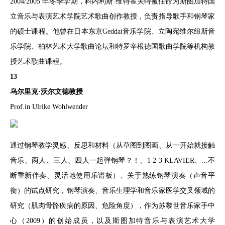
2004/2005 年冬季学期，科内利斯·维特霍夫特被任命为斯图加特国
立音乐与表演艺术学院艺术歌曲创作教授，负责指导歌手和钢琴家
的硕士课程。他曾在日本东京Geddai音乐学院、立陶宛维尔纽斯音
乐学院、柏林艺术大学歌曲论坛和特罗辛根德国歌曲学院等机构教
授艺术歌曲课程。
13
乌尔里克·沃尔文德教授
Prof.in Ulrike Wohlwender
通过钢琴教学灵感、反思和材料（从草图到图画、从一开始就接触
音乐、两人、三人、四人一起弹钢琴？！、1 2 3 KLAVIER、...不
断重新伴奏、灵活地使用乐谱板）、关于熟练钢琴演奏（声音平
衡）的试点研究，钢琴演奏、音乐生理学和音乐家医学交叉领域的
研究（肌肉骨骼疾病的原因、危险角度），作为苏黎世音乐家手中
心（2009）的创始成员，以及斯图加特音乐与表演艺术大学