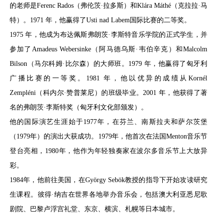
的老师是Ferenc Rados（弗伦茨·拉多斯）和Klára Máthé（克拉拉·马
特）。1971 年，他赢得了Usti nad Labem国际比赛的二等奖。
1975 年，他成为布达佩斯弗朗茨·李斯特音乐学院的正式学生，并
参加了Amadeus Webersinke（阿马德乌斯·韦伯辛克）和Malcolm
Bilson（马尔科姆·比尔森）的大师班。1979 年，他赢得了匈牙利
广播比赛的一等奖。1981 年，他以优异的成绩从Kornél
Zempléni（科内尔·赞普莱尼）的班级毕业。2001 年，他获得了著
名的弗朗茨·李斯特奖（匈牙利文化部颁发）。
他的国际演艺生涯始于1977年，在芬兰、南斯拉夫和萨尔茨堡
（1979年）的演出大获成功。1979年，他首次在法国Menton音乐节
登台亮相，1980年，他作为年轻独奏家在波尔多音乐节上大放异
彩。
1984年，他前往美国，在György Sebök教授的指导下开始攻读研究
生课程。彼得·纳吉在世界各地举办音乐会，包括澳大利亚悉尼歌
剧院、巴黎卢浮宫礼堂、东京、横滨、札幌等日本城市。