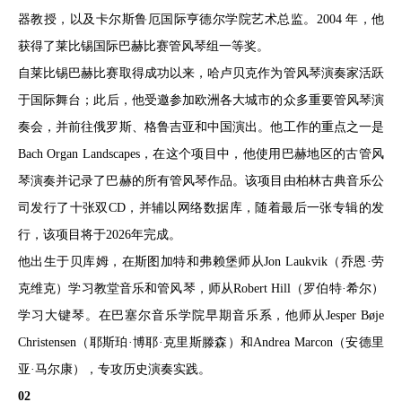
器教授，以及卡尔斯鲁厄国际亨德尔学院艺术总监。2004 年，他
获得了莱比锡国际巴赫比赛管风琴组一等奖。
自莱比锡巴赫比赛取得成功以来，哈卢贝克作为管风琴演奏家活跃
于国际舞台；此后，他受邀参加欧洲各大城市的众多重要管风琴演
奏会，并前往俄罗斯、格鲁吉亚和中国演出。他工作的重点之一是
Bach Organ Landscapes，在这个项目中，他使用巴赫地区的古管风
琴演奏并记录了巴赫的所有管风琴作品。该项目由柏林古典音乐公
司发行了十张双CD，并辅以网络数据库，随着最后一张专辑的发
行，该项目将于2026年完成。
他出生于贝库姆，在斯图加特和弗赖堡师从Jon Laukvik（乔恩·劳
克维克）学习教堂音乐和管风琴，师从Robert Hill（罗伯特·希尔）
学习大键琴。在巴塞尔音乐学院早期音乐系，他师从Jesper Bøje
Christensen（耶斯珀·博耶·克里斯滕森）和Andrea Marcon（安德里
亚·马尔康），专攻历史演奏实践。
02