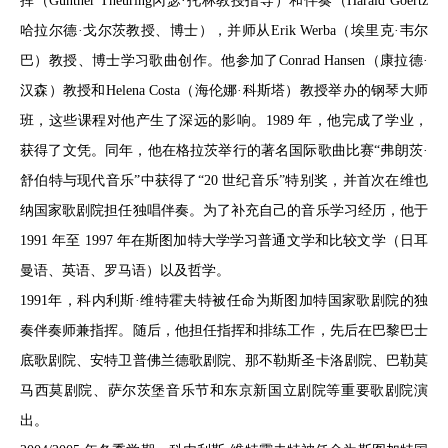
挥（Günther Theuring冈瑟·托林教授指导）和伴奏（Harald Goertz
哈拉尔德·戈尔茨教授、博士），并师从Erik Werba（埃里克·韦尔
巴）教授、博士学习歌曲创作。他参加了Conrad Hansen（康拉德·
汉森）教授和Helena Costa（海伦娜·科斯塔）教授举办的钢琴大师
班，这些课程对他产生了深远的影响。1989 年，他完成了学业，
获得了文凭。同年，他在格拉茨举行的著名国际歌曲比赛“弗朗茨·
舒伯特与现代音乐”中获得了“20 世纪音乐”特别奖，并首次在维也
纳国家歌剧院担任独唱伴奏。为了补充自己的音乐学习经历，他于
1991 年至 1997 年在斯图加特大学学习普通文学和比较文学（日耳
曼语、英语、罗马语）以及哲学。
1991年，科内利斯·维特霍夫特被任命为斯图加特国家歌剧院的独
奏伴奏师兼指挥。随后，他担任指挥和排练工作，先后在巴黎巴士
底歌剧院、安特卫普佛兰德歌剧院、那不勒斯圣卡洛剧院、巴勒莫
马西莫剧院、萨尔茨堡音乐节和东京新国立剧院等重要歌剧院演
出。