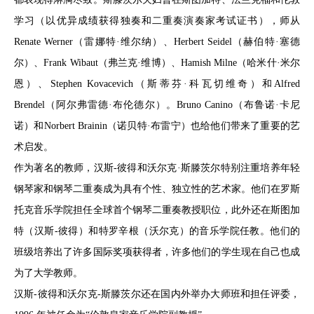
学习（以优异成绩获得独奏和二重奏演奏家考试证书），师从
Renate Werner（雷娜特·维尔纳）、Herbert Seidel（赫伯特·塞德
尔）、Frank Wibaut（弗兰克·维博）、Hamish Milne（哈米什·米尔
恩）、Stephen Kovacevich（斯蒂芬·科瓦切维奇）和Alfred
Brendel（阿尔弗雷德·布伦德尔）。Bruno Canino（布鲁诺·卡尼
诺）和Norbert Brainin（诺贝特·布雷宁）也给他们带来了重要的艺
术启发。
作为著名的教师，汉斯-彼得和沃尔克·斯滕茨尔特别注重培养年轻
钢琴家和钢琴二重奏成为具有个性、独立性的艺术家。他们在罗斯
托克音乐学院担任全球首个钢琴二重奏教授职位，此外还在斯图加
特（汉斯-彼得）和特罗辛根（沃尔克）的音乐学院任教。他们的
班级培养出了许多国际奖项获得者，许多他们的学生现在自己也成
为了大学教师。
汉斯-彼得和沃尔克-斯滕茨尔还在国内外举办大师班和担任评委，