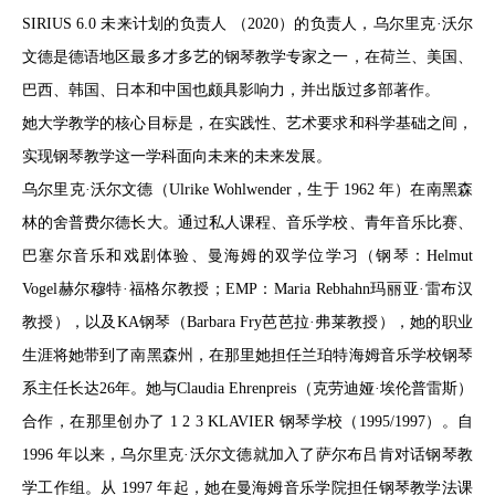
SIRIUS 6.0 未来计划的负责人 （2020）的负责人，乌尔里克·沃尔
文德是德语地区最多才多艺的钢琴教学专家之一，在荷兰、美国、
巴西、韩国、日本和中国也颇具影响力，并出版过多部著作。
她大学教学的核心目标是，在实践性、艺术要求和科学基础之间，
实现钢琴教学这一学科面向未来的未来发展。
乌尔里克·沃尔文德（Ulrike Wohlwender，生于 1962 年）在南黑森
林的舍普费尔德长大。通过私人课程、音乐学校、青年音乐比赛、
巴塞尔音乐和戏剧体验、曼海姆的双学位学习（钢琴：Helmut
Vogel赫尔穆特·福格尔教授；EMP：Maria Rebhahn玛丽亚·雷布汉
教授），以及KA钢琴（Barbara Fry芭芭拉·弗莱教授），她的职业
生涯将她带到了南黑森州，在那里她担任兰珀特海姆音乐学校钢琴
系主任长达26年。她与Claudia Ehrenpreis（克劳迪娅·埃伦普雷斯）
合作，在那里创办了 1 2 3 KLAVIER 钢琴学校（1995/1997）。自
1996 年以来，乌尔里克·沃尔文德就加入了萨尔布吕肯对话钢琴教
学工作组。从 1997 年起，她在曼海姆音乐学院担任钢琴教学法课