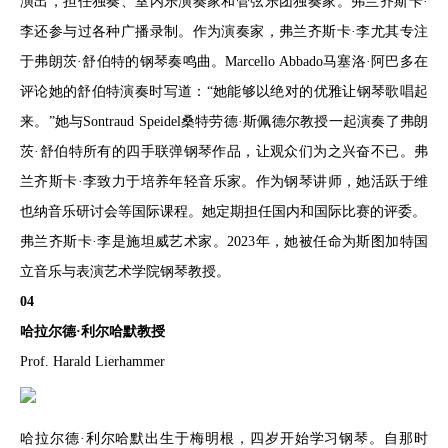
演出，担任独奏、室内乐演奏家和管弦乐团独奏家。弗兰齐斯卡·
李还参与过各种广播录制。作为演奏家，弗兰齐斯卡·李尤其专注
于弗朗茨·舒伯特的钢琴奏鸣曲。Marcello Abbado马塞洛·阿巴多在
评论她的舒伯特演奏时写道：“她能够以绝对的优雅让钢琴歌唱起
来。”她与Sontraud Speidel桑特劳德·斯佩德尔教授一起演奏了弗朗
茨·舒伯特所有的四手联弹钢琴作品，让观众们为之兴奋不已。弗
兰齐斯卡·李致力于培养年轻音乐家。作为钢琴讲师，她活跃于维
也纳音乐研讨会等国际课程。她定期担任国内和国际比赛的评委。
弗兰齐斯卡·李是施坦威艺术家。2023年，她被任命为斯图加特国
立音乐与表演艺术学院钢琴教授。
04
哈拉尔德·利尔哈默教授
Prof. Harald Lierhammer
哈拉尔德·利尔哈默出生于梅明根，四岁开始学习钢琴。自那时