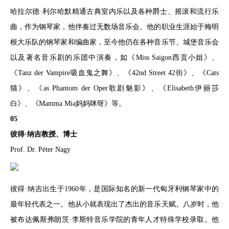
哈拉尔德·利尔哈默精通古典室内乐以及各种爵士、摇滚和流行乐
曲，作为钢琴家，他伴奏过无数场音乐会。他的职业生涯始于梅明
根大乐队的钢琴家和编曲家，至今他仍在各种音乐节、城堡音乐会
以及著名音乐剧的乐团中演奏，如《Miss Saigon西贡小姐》、
《Tanz der Vampire吸血鬼之舞》、《42nd Street 42街》、《Cats
猫》、《as Phantom der Oper歌剧魅影》、《Elisabeth伊丽莎
白》、《Mamma Mia妈妈咪呀》等。
05
彼得·纳吉教授、博士
Prof. Dr. Péter Nagy
彼得·纳吉出生于1960年，是国际知名的新一代匈牙利钢琴家中的
最年轻代表之一。他从小就表现出了杰出的音乐天赋。八岁时，他
被布达佩斯弗朗茨·李斯特音乐学院的青年人才特殊学校录取。他