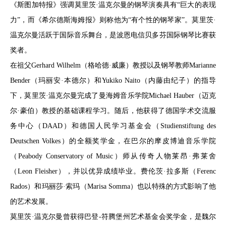
《斯图加特报》强调莫里茨·温克尔曼的钢琴演奏具有“巨大的表现
力”，而《希尔德斯海姆报》则称他为“有个性的钢琴家”。莫里茨·
温克尔曼活跃于国际音乐舞台，是波恩电信贝多芬国际钢琴比赛获
奖者。
在祖父Gerhard Wilhelm（格哈德·威廉）教授以及钢琴教师Marianne
Bender（玛丽安·本德尔）和Yukiko Naito（内藤由纪子）的指导
下，莫里茨·温克尔曼完成了曼海姆音乐学院Michael Hauber（迈克
尔·豪伯）教授的基础课程学习。随后，他获得了德国学术交流服
务中心（DAAD）和德国人民学习基金会（Studienstiftung des
Deutschen Volkes）的全额奖学金，在巴尔的摩皮博迪音乐学院
（Peabody Conservatory of Music）师从传奇人物莱昂·弗莱舍
（Leon Fleisher），并以优异成绩毕业。费伦茨·拉多斯（Ferenc
Rados）和玛丽莎·索玛（Marisa Somma）也以特殊的方式影响了他
的艺术发展。
莫里茨·温克尔曼曾获得巴登-符腾堡州艺术基金会奖学金，是魏尔